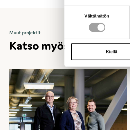
Suostumuksen
Välttämätön
valinta
Muut projektit
Katso kaikki
Katso myös
Kiellä