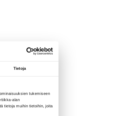
Tietoja
 ominaisuuksien tukemiseen
tiikka-alan
ietoja muihin tietoihin, joita