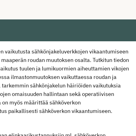
en vaikutusta sähkönjakeluverkkojen vikaantumiseen
ti maaperän roudan muutoksen osalta. Tutkitun tiedon
aikutus tuulen ja lumikuormien aiheuttamien vikojen
dessa ilmastonmuutoksen vaikuttaessa roudan ja
 tarkemmin sähkönjakelun häiriöiden vaikutuksia
kojen omaisuuden hallintaan sekä operatiivisen
na on myös määrittää sähköverkon
tus paikallisesti sähköverkon vikaantumiseen.
an elinkaarikustannuksiin ml. sähköverkon