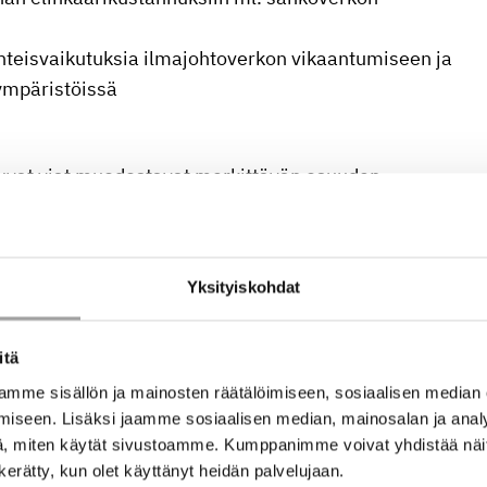
hteisvaikutuksia ilmajohtoverkon vikaantumiseen ja
ympäristöissä
tuvat viat muodostavat merkittävän osuuden
. Ilmastonmuutoksen myötä roudan vähenemisen on
äviin kustannuksiin yhteiskunnalle, jos sitä ei oteta
Yksityiskohdat
lkiseen keskusteluun sähkönjakelun luotettavuudesta
njakeluverkon pitkän aikavälin
itä
osten avulla pitkän aikavälin suunnittelu ja
mme sisällön ja mainosten räätälöimiseen, sosiaalisen median
sätä mm. tehostamalla viankorjausresurssien
iseen. Lisäksi jaamme sosiaalisen median, mainosalan ja analy
ia. Projektista saaduilla tuloksilla on siten
, miten käytät sivustoamme. Kumppanimme voivat yhdistää näitä t
n kerätty, kun olet käyttänyt heidän palvelujaan.
kkaiden kokemien keskeytyksien määrään ja kestoon.