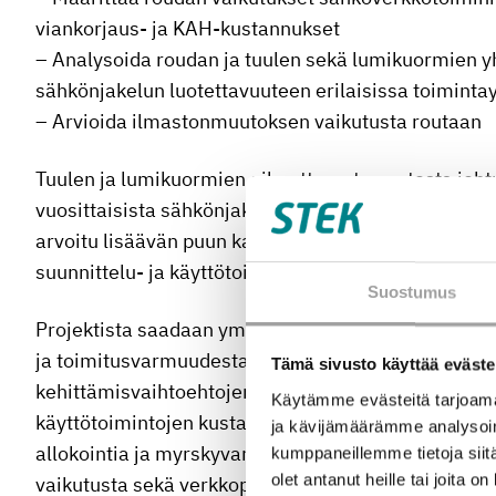
viankorjaus- ja KAH-kustannukset
– Analysoida roudan ja tuulen sekä lumikuormien y
sähkönjakelun luotettavuuteen erilaisissa toiminta
– Arvioida ilmastonmuutoksen vaikutusta routaan
Tuulen ja lumikuormien aiheuttamat puustosta joh
vuosittaisista sähkönjakeluverkon keskeytyksistä
arvoitu lisäävän puun kaatumisriskiä johtaen merkitt
suunnittelu- ja käyttötoiminnassa huomioon.
Suostumus
Projektista saadaan ymmärrystä ja tuloksia mm. ju
ja toimitusvarmuudesta sekä tutkittua tietoa sähkö
Tämä sivusto käyttää eväste
kehittämisvaihtoehtojen vaikutuksista. Projektin tul
Käytämme evästeitä tarjoama
käyttötoimintojen kustannustehokkuutta voidaan li
ja kävijämäärämme analysoim
allokointia ja myrskyvarmuusinvestointien priorisoint
kumppaneillemme tietoja siitä
olet antanut heille tai joita o
vaikutusta sekä verkkopalvelumaksuihin että asia