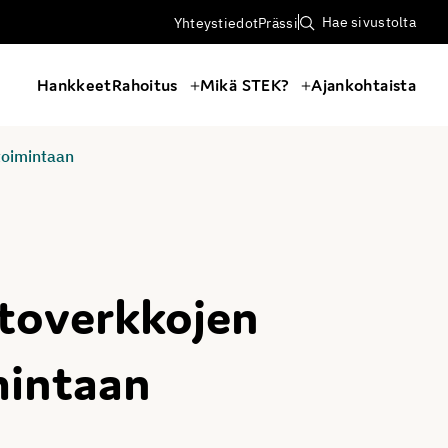
Hae sivustolta
Yhteystiedot
Prässi
Hankkeet
Rahoitus
Mikä STEK?
Ajankohtaista
toimintaan
htoverkkojen
mintaan