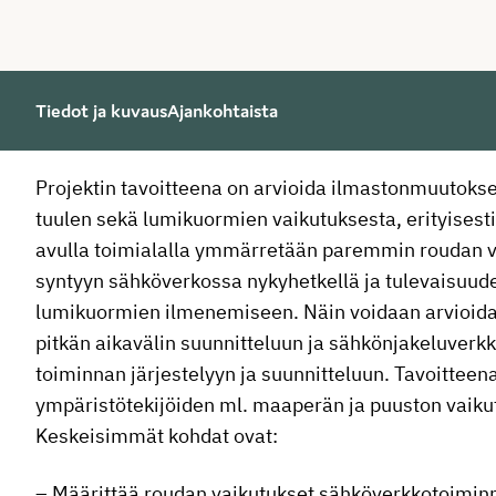
Tiedot ja kuvaus
Ajankohtaista
Projektin tavoitteena on arvioida ilmastonmuutoks
tuulen sekä lumikuormien vaikutuksesta, erityises
avulla toimialalla ymmärretään paremmin roudan v
syntyyn sähköverkossa nykyhetkellä ja tulevaisuu
lumikuormien ilmenemiseen. Näin voidaan arvioida
pitkän aikavälin suunnitteluun ja sähkönjakeluverk
toiminnan järjestelyyn ja suunnitteluun. Tavoittee
ympäristötekijöiden ml. maaperän ja puuston vaiku
Keskeisimmät kohdat ovat:
– Määrittää roudan vaikutukset sähköverkkotoiminn