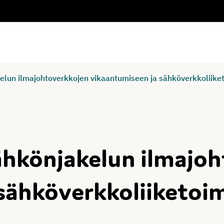
elun ilmajohtoverkkojen vikaantumiseen ja sähköverkkoliike
ähkönjakelun ilmajo
sähköverkkoliiketoi