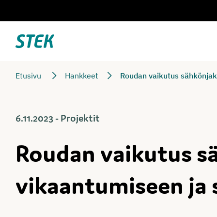
Siirry
suoraan
sisältöön
Stek
Etusivu
Hankkeet
Roudan vaikutus sähkönjak
6.11.2023 - Projektit
Roudan vaikutus s
vikaantumiseen ja 