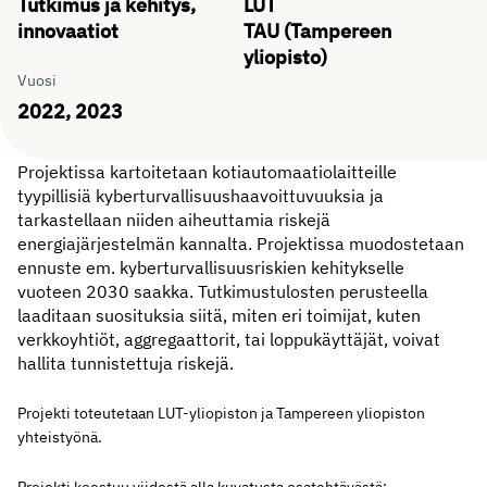
Tutkimus ja kehitys,
LUT
innovaatiot
TAU (Tampereen
yliopisto)
Vuosi
2022, 2023
Projektissa kartoitetaan kotiautomaatiolaitteille
tyypillisiä kyberturvallisuushaavoittuvuuksia ja
tarkastellaan niiden aiheuttamia riskejä
energiajärjestelmän kannalta. Projektissa muodostetaan
ennuste em. kyberturvallisuusriskien kehitykselle
vuoteen 2030 saakka. Tutkimustulosten perusteella
laaditaan suosituksia siitä, miten eri toimijat, kuten
verkkoyhtiöt, aggregaattorit, tai loppukäyttäjät, voivat
hallita tunnistettuja riskejä.
Projekti toteutetaan LUT-yliopiston ja Tampereen yliopiston
yhteistyönä.
Projekti koostuu viidestä alla kuvatusta osatehtävästä: