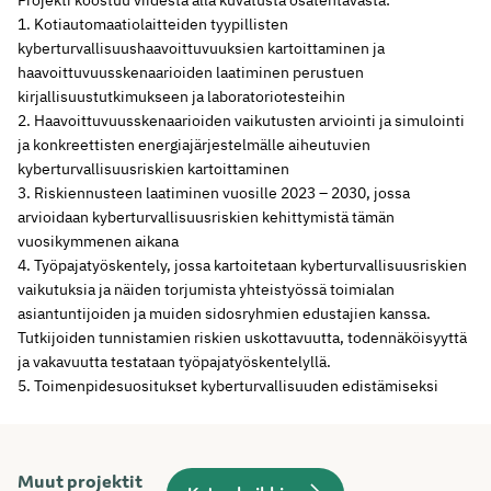
1. Kotiautomaatiolaitteiden tyypillisten
kyberturvallisuushaavoittuvuuksien kartoittaminen ja
haavoittuvuusskenaarioiden laatiminen perustuen
kirjallisuustutkimukseen ja laboratoriotesteihin
2. Haavoittuvuusskenaarioiden vaikutusten arviointi ja simulointi
ja konkreettisten energiajärjestelmälle aiheutuvien
kyberturvallisuusriskien kartoittaminen
3. Riskiennusteen laatiminen vuosille 2023 – 2030, jossa
arvioidaan kyberturvallisuusriskien kehittymistä tämän
vuosikymmenen aikana
4. Työpajatyöskentely, jossa kartoitetaan kyberturvallisuusriskien
vaikutuksia ja näiden torjumista yhteistyössä toimialan
asiantuntijoiden ja muiden sidosryhmien edustajien kanssa.
Tutkijoiden tunnistamien riskien uskottavuutta, todennäköisyyttä
ja vakavuutta testataan työpajatyöskentelyllä.
5. Toimenpidesuositukset kyberturvallisuuden edistämiseksi
Muut projektit