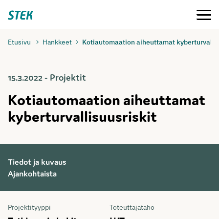
Siirry
Valikko
Stek
suoraan
sisältöön
Etusivu
Hankkeet
Kotiautomaation aiheuttamat kyberturvallis
15.3.2022 - Projektit
Kotiautomaation aiheuttamat
kyberturvallisuusriskit
Tiedot ja kuvaus
Ajankohtaista
Tiedot
Projektityyppi
Toteuttajataho