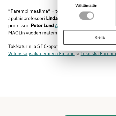
Välttämätön
valinta
”Parempi maailma” – teemasta ovat opettajasemi
apulaisprofessori
Linda Mannila
Helsingin yliopisto
professori
Peter Lund
Aalto yliopistosta
, energiate
MAOLin vuoden matemaattisten aineiden opettajak
Kiellä
TekNaturin ja S I C-opettajaseminaarin järjestävät
Vetenskapsakademien i Finland
ja
Tekniska Förenin