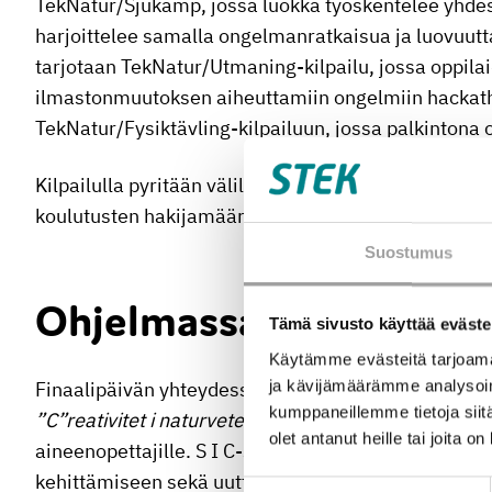
TekNatur/Sjukamp, jossa luokka työskentelee yhdes
harjoittelee samalla ongelmanratkaisua ja luovuut
tarjotaan TekNatur/Utmaning-kilpailu, jossa oppila
ilmastonmuutoksen aiheuttamiin ongelmiin hackatho
TekNatur/Fysiktävling-kilpailuun, jossa palkintona
Kilpailulla pyritään välillisesti lisäämään lukion jä
koulutusten hakijamääriä, jotta alalla olisi jatkossa
Suostumus
Ohjelmassa inspiraati
Tämä sivusto käyttää eväste
Käytämme evästeitä tarjoama
ja kävijämäärämme analysoim
Finaalipäivän yhteydessä järjestetään opettajasem
kumppaneillemme tietoja siitä
”C”reativitet i naturvetenskaper och teknik
) ruotsin
olet antanut heille tai joita o
aineenopettajille. S I C-seminaari tarjoaa opettajil
kehittämiseen sekä uutta tietoa teknologiasta ja tu
Suostumuksen