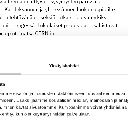
sä teemaan liittyvien kysymysten parissa ja
ta. Kahdeksannen ja yhdeksännen luokan oppilaille
iden tehtävänä on keksiä ratkaisuja esimerkiksi
nin hengessä. Lukiolaiset puolestaan osallistuvat
 on opintomatka CERNiin.
lkeisien tekniikan ja luonnontieteiden alojen
kin innostuneita ja osaavia asiantuntijoita.
Yksityiskohdat
ota myös opetukseen
itä
mme sisällön ja mainosten räätälöimiseen, sosiaalisen median
iseen. Lisäksi jaamme sosiaalisen median, mainosalan ja analy
inaari
S I C
(
Seminariet om Innovationer och
, miten käytät sivustoamme. Kumppanimme voivat yhdistää näitä t
kielisille matematiikan ja luonnontieteiden
n kerätty, kun olet käyttänyt heidän palvelujaan.
le ideoita opetukseen, inspiraatiota omien resurssiensa
tkimuksesta.