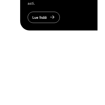
asti.
Lue lisää