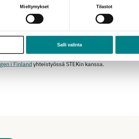
Mieltymykset
Tilastot
naarissa puhumassa muun muassa tekoälyä tutkiva
sta
, uusiin energiateknologioihin erikoistunut
knologian vanhempi lehtori
Kim Roos
Arcadasta sekä
si valitsema
Nina Aspegren
.
Salli valinta
Arcada-ammattikorkeakoulu
,
Svenska Tekniska
gen i Finland
yhteistyössä STEKin kanssa.