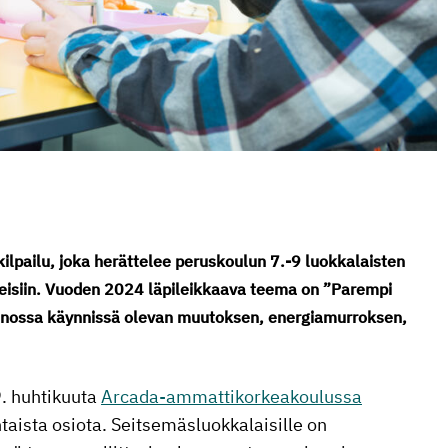
kilpailu, joka herättelee peruskoulun 7.-9 luokkalaisten
eteisiin. Vuoden 2024 läpileikkaava teema on ”Parempi
nnossa käynnissä olevan muutoksen, energiamurroksen,
9. huhtikuuta
Arcada-ammattikorkeakoulussa
aista osiota. Seitsemäsluokkalaisille on