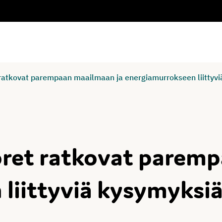
 ratkovat parempaan maailmaan ja energiamurrokseen liittyv
oret ratkovat parem
liittyviä kysymyksi