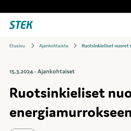
Siirry
suoraan
sisältöön
Stek
Etusivu
Ajankohtaista
Ruotsinkieliset nuoret
15.3.2024 - Ajankohtaiset
Ruotsinkieliset nu
energiamurrokseen 