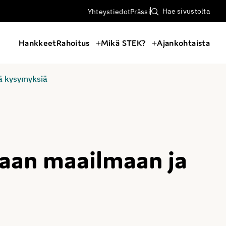
Hae sivustolta
Yhteystiedot
Prässi
Hankkeet
Rahoitus
Mikä STEK?
Ajankohtaista
iä kysymyksiä
paan maailmaan ja
ä