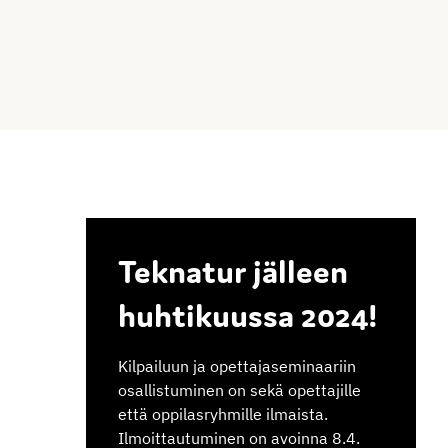
Teknatur jälleen
huhtikuussa 2024!
Kilpailuun ja opettajaseminaariin
osallistuminen on sekä opettajille
että oppilasryhmille ilmaista.
Ilmoittautuminen on avoinna 8.4.