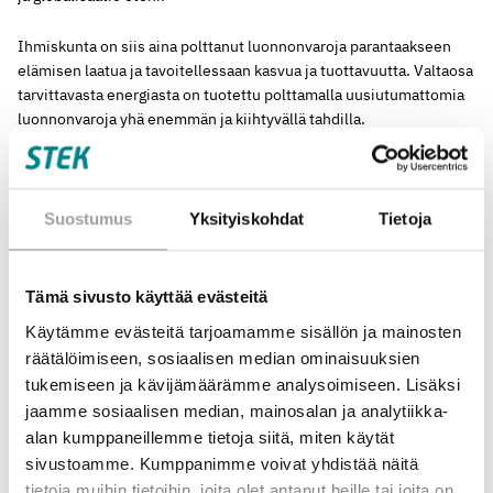
Ihmiskunta on siis aina polttanut luonnonvaroja parantaakseen
elämisen laatua ja tavoitellessaan kasvua ja tuottavuutta. Valtaosa
tarvittavasta energiasta on tuotettu polttamalla uusiutumattomia
luonnonvaroja yhä enemmän ja kiihtyvällä tahdilla.
Olemme nyt ymmärtäneet, että näin ei voi jatkua. Ymmärrämme
polttamisen ilmastovaikutukset ja luonnonvarojen rajallisuuden.
Siirrymme pois luonnonvarojen polttamisesta
Suostumus
Yksityiskohdat
Tietoja
energiajärjestelmään, joka perustuu päästöttömään energiaan ja
sähköön.
Tämä sivusto käyttää evästeitä
Onko tässä kyse jonkin värisestä siirtymästä vai onko tämä ihan
Käytämme evästeitä tarjoamamme sisällön ja mainosten
oikeasti iso juttu? Onko edes energiamurros riittävä termi
räätälöimiseen, sosiaalisen median ominaisuuksien
kuvaamaan tätä mullistavaa ja välttämätöntä muutosta?
tukemiseen ja kävijämäärämme analysoimiseen. Lisäksi
jaamme sosiaalisen median, mainosalan ja analytiikka-
Timo Kekkonen
alan kumppaneillemme tietoja siitä, miten käytät
sivustoamme. Kumppanimme voivat yhdistää näitä
Kirjoittaja on Sähkötekniikan ja energiatehokkuuden
edistämiskeskus STEK ry:n toimitusjohtaja
tietoja muihin tietoihin, joita olet antanut heille tai joita on