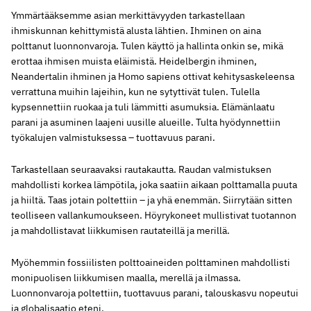
Ymmärtääksemme asian merkittävyyden tarkastellaan
ihmiskunnan kehittymistä alusta lähtien. Ihminen on aina
polttanut luonnonvaroja. Tulen käyttö ja hallinta onkin se, mikä
erottaa ihmisen muista eläimistä. Heidelbergin ihminen,
Neandertalin ihminen ja Homo sapiens ottivat kehitysaskeleensa
verrattuna muihin lajeihin, kun ne sytyttivät tulen. Tulella
kypsennettiin ruokaa ja tuli lämmitti asumuksia. Elämänlaatu
parani ja asuminen laajeni uusille alueille. Tulta hyödynnettiin
työkalujen valmistuksessa – tuottavuus parani.
Tarkastellaan seuraavaksi rautakautta. Raudan valmistuksen
mahdollisti korkea lämpötila, joka saatiin aikaan polttamalla puuta
ja hiiltä. Taas jotain poltettiin – ja yhä enemmän. Siirrytään sitten
teolliseen vallankumoukseen. Höyrykoneet mullistivat tuotannon
ja mahdollistavat liikkumisen rautateillä ja merillä.
Myöhemmin fossiilisten polttoaineiden polttaminen mahdollisti
monipuolisen liikkumisen maalla, merellä ja ilmassa.
Luonnonvaroja poltettiin, tuottavuus parani, talouskasvu nopeutui
ja globalisaatio eteni.