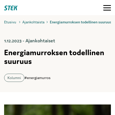
Siirry
Valikko
Stek
suoraan
sisältöön
Etusivu
Ajankohtaista
Energiamurroksen todellinen suuruus
1.12.2023 - Ajankohtaiset
Energiamurroksen todellinen
suuruus
Kolumni
#energiamurros